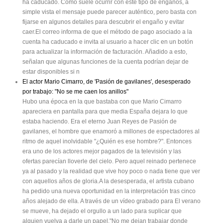
ha caducado. Como suele ocurrir con este tipo de engaños, a
simple vista el mensaje puede parecer auténtico, pero basta con
fijarse en algunos detalles para descubrir el engaño y evitar
caer.El correo informa de que el método de pago asociado a la
cuenta ha caducado e invita al usuario a hacer clic en un botón
para actualizar la información de facturación. Añadido a esto,
señalan que algunas funciones de la cuenta podrían dejar de
estar disponibles si n
El actor Mario Cimarro, de 'Pasión de gavilanes', desesperado
por trabajo: "No se me caen los anillos"
Hubo una época en la que bastaba con que Mario Cimarro
apareciera en pantalla para que media España dejara lo que
estaba haciendo. Era el eterno Juan Reyes de Pasión de
gavilanes, el hombre que enamoró a millones de espectadores al
ritmo de aquel inolvidable "¿Quién es ese hombre?". Entonces
era uno de los actores mejor pagados de la televisión y las
ofertas parecían lloverle del cielo. Pero aquel reinado pertenece
ya al pasado y la realidad que vive hoy poco o nada tiene que ver
con aquellos años de gloria.A la desesperada, el artista cubano
ha pedido una nueva oportunidad en la interpretación tras cinco
años alejado de ella. A través de un vídeo grabado para El verano
se mueve, ha dejado el orgullo a un lado para suplicar que
alguien vuelva a darle un papel."No me dejan trabajar donde