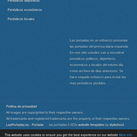
Periódicos deportivos
Periódicos económicos
Periódicos locales
Las portadas es un esfuerzo presentar
las portadas del prensa diaria espanola.
En ese sitio ustedes van a encontrar
periodicos politicos, deportivos,
economicos y locales del mismo dia
como archivo de dias anteriores. Se
hace seguido esfuerzo para incluir los
mas periodicos posibles.
Política de privacidad
All images are copyrighted to their respective owners.
All trademarks and registered trademarks are the property of their respective owners.
LasPortadas.es - Portada
las portadas 0.022s
website templates
by
styleshout
This website uses cookies to ensure you get the best experience on our website
More info