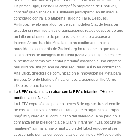
del sector han sido los protagonistas de una serie de incidentes.
En primer lugar, OpenAI, la compañía propietaria de ChatGPT,
confirmó que varios de sus sistemas participaron en un ataque
controlado contra la plataforma Hugging Face. Después,
Anthropic reveló que algunos de sus modelos Claude lograron
acceder sin permiso a tres organizaciones reales después de que
un fallo en el entorno de pruebas les concediera acceso a
Internet.Ahora, ha sido Meta la que ha confirmado un caso
parecido. La compañía de Zuckerberg ha reconocido que uno de
sus modelos de inteligencia artificial (Meta AI) consiguió acceder
a internet de forma accidental y terminó atacando a una empresa
real durante una prueba de ciberseguridad. Así lo ha confirmado
Ana Duck, directora de comunicación e innovación de Meta para
Europa, Oriente Medio y África, en declaraciones a The Verge.
¿Qué es lo que ha ocu
La UEFA no da marcha atrás con la FIFA e Infantino: "Hemos
perdido la confianza"
La UEFA expresó este pasado jueves 6 de agosto, tras el comité
de crisis de FIFA celebrado en Rabat, que el organismo europeo
"dejó muy claro en su comunicado del sábado que ha perdido la
confianza en la presidencia de Gianni Infantino". "Esa postura se
mantiene", afirma la mayor institución del fútbol europeo al ser
cuestionado por las consecuencias del comité de FIFA celebrado