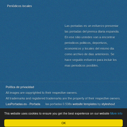
Periódicos locales
Las portadas es un esfuerzo presentar
las portadas del prensa diaria espanola.
En ese sitio ustedes van a encontrar
periodicos politicos, deportivos,
economicos y locales del mismo dia
como archivo de dias anteriores. Se
hace seguido esfuerzo para incluir los
mas periodicos posibles.
Política de privacidad
All images are copyrighted to their respective owners.
All trademarks and registered trademarks are the property of their respective owners.
LasPortadas.es - Portada
las portadas 0.538s
website templates
by
styleshout
This website uses cookies to ensure you get the best experience on our website
More info
Portada
|
Top
OK