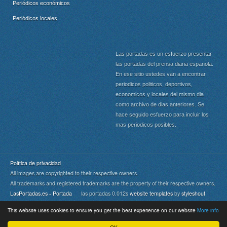
Periódicos económicos
Periódicos locales
Las portadas es un esfuerzo presentar
las portadas del prensa diaria espanola.
En ese sitio ustedes van a encontrar
periodicos politicos, deportivos,
economicos y locales del mismo dia
como archivo de dias anteriores. Se
hace seguido esfuerzo para incluir los
mas periodicos posibles.
Política de privacidad
All images are copyrighted to their respective owners.
All trademarks and registered trademarks are the property of their respective owners.
LasPortadas.es - Portada
las portadas 0.012s
website templates
by
styleshout
This website uses cookies to ensure you get the best experience on our website
More info
Portada
|
Top