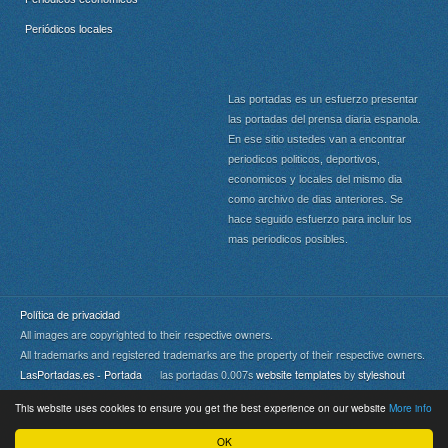
Periódicos locales
Las portadas es un esfuerzo presentar
las portadas del prensa diaria espanola.
En ese sitio ustedes van a encontrar
periodicos politicos, deportivos,
economicos y locales del mismo dia
como archivo de dias anteriores. Se
hace seguido esfuerzo para incluir los
mas periodicos posibles.
Política de privacidad
All images are copyrighted to their respective owners.
All trademarks and registered trademarks are the property of their respective owners.
LasPortadas.es - Portada
las portadas 0.007s
website templates
by
styleshout
This website uses cookies to ensure you get the best experience on our website
More info
Portada
|
Top
OK