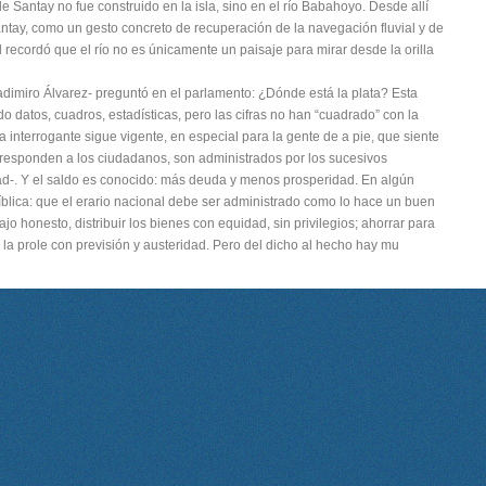
 de Santay no fue construido en la isla, sino en el río Babahoyo. Desde allí
ntay, como un gesto concreto de recuperación de la navegación fluvial y de
 recordó que el río no es únicamente un paisaje para mirar desde la orilla
ladimiro Álvarez- preguntó en el parlamento: ¿Dónde está la plata? Esta
 datos, cuadros, estadísticas, pero las cifras no han “cuadrado” con la
La interrogante sigue vigente, en especial para la gente de a pie, que siente
responden a los ciudadanos, son administrados por los sucesivos
ad-. Y el saldo es conocido: más deuda y menos prosperidad. En algún
íblica: que el erario nacional debe ser administrado como lo hace un buen
ajo honesto, distribuir los bienes con equidad, sin privilegios; ahorrar para
e la prole con previsión y austeridad. Pero del dicho al hecho hay mu