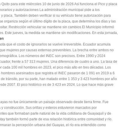
n Quito para este miércoles 10 de junio de 2026 Así funciona el Pico y placa
horarios y autorizaciones La administración municipal pide a los
 y placa. También deben verificar si su vehículo tiene autorización para
e organiza según el último dígito de la placa, que determina los días y las
sitar. Restricción vehicular se mantiene sin cambios El Municipio informó
nes. Este jueves, la medida se mantiene sin modificaciones. En esta jornada,
cen
ta que el costo de ignorarlos se vuelve irreversible. Ecuador acumula
que mujeres por causas externas prevenibles. La brecha entre ambos no
demográfica. Los números del INEC son precisos. Entre 1990 y 2024
ador, frente a 57 313 mujeres. Una diferencia de cuatro a uno. La tasa de
r cada 100 mil hombres en 2023, el pico más alto en tres décadas. Los
os hombres asesinados que registra el INEC pasaron de 1 091 en 2019 a 6
 de tránsito, por su parte, han matado entre 1 353 y 3 423 hombres por año
sde 2007. El pico histórico es de 3 423 en 2024. Lo que hace más grave
 Guayas no fue únicamente un paisaje observado desde tierra firme. Fue
 y construcción. Sus orillas y esteros estuvieron marcados por
tantes que formaban parte natural de la vida cotidiana de Guayaquil y de
ntay también formó parte de esa relación histórica entre comunidad y río.
maran la percepción urbana del Guayas, el río era entendido como