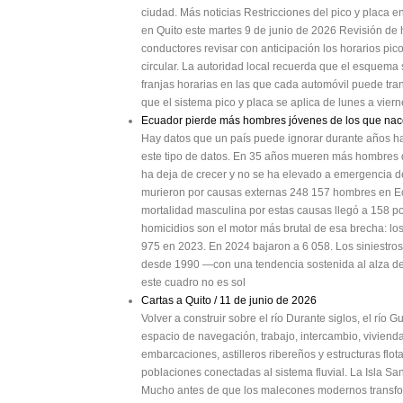
ciudad. Más noticias Restricciones del pico y placa e
en Quito este martes 9 de junio de 2026 Revisión de 
conductores revisar con anticipación los horarios pico
circular. La autoridad local recuerda que el esquema s
franjas horarias en las que cada automóvil puede tran
que el sistema pico y placa se aplica de lunes a vier
Ecuador pierde más hombres jóvenes de los que na
Hay datos que un país puede ignorar durante años has
este tipo de datos. En 35 años mueren más hombres 
ha deja de crecer y no se ha elevado a emergencia 
murieron por causas externas 248 157 hombres en Ecu
mortalidad masculina por estas causas llegó a 158 po
homicidios son el motor más brutal de esa brecha: l
975 en 2023. En 2024 bajaron a 6 058. Los siniestros
desde 1990 —con una tendencia sostenida al alza de
este cuadro no es sol
Cartas a Quito / 11 de junio de 2026
Volver a construir sobre el río Durante siglos, el río
espacio de navegación, trabajo, intercambio, vivienda
embarcaciones, astilleros ribereños y estructuras flo
poblaciones conectadas al sistema fluvial. La Isla Sa
Mucho antes de que los malecones modernos transfor