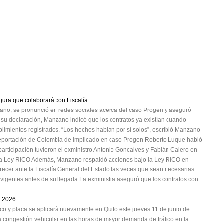
gura que colaborará con Fiscalía
ano, se pronunció en redes sociales acerca del caso Progen y aseguró
n su declaración, Manzano indicó que los contratos ya existían cuando
plimientos registrados. “Los hechos hablan por sí solos”, escribió Manzano
deportación de Colombia de implicado en caso Progen Roberto Luque habló
participación tuvieron el exministro Antonio Goncalves y Fabián Calero en
la Ley RICO Además, Manzano respaldó acciones bajo la Ley RICO en
ecer ante la Fiscalía General del Estado las veces que sean necesarias
s vigentes antes de su llegada La exministra aseguró que los contratos con
e 2026
ico y placa se aplicará nuevamente en Quito este jueves 11 de junio de
a congestión vehicular en las horas de mayor demanda de tráfico en la