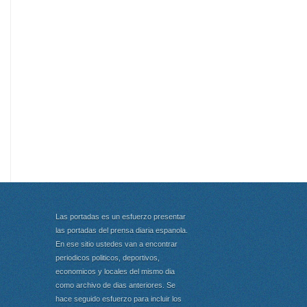
Las portadas es un esfuerzo presentar
las portadas del prensa diaria espanola.
En ese sitio ustedes van a encontrar
periodicos politicos, deportivos,
economicos y locales del mismo dia
como archivo de dias anteriores. Se
hace seguido esfuerzo para incluir los