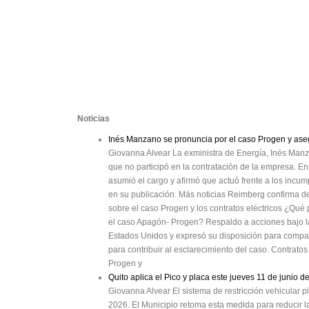
Noticias
Inés Manzano se pronuncia por el caso Progen y ase
Giovanna Alvear La exministra de Energía, Inés Manz
que no participó en la contratación de la empresa. E
asumió el cargo y afirmó que actuó frente a los incum
en su publicación. Más noticias Reimberg confirma 
sobre el caso Progen y los contratos eléctricos ¿Qué 
el caso Apagón- Progen? Respaldo a acciones bajo 
Estados Unidos y expresó su disposición para compar
para contribuir al esclarecimiento del caso. Contrato
Progen y
Quito aplica el Pico y placa este jueves 11 de junio d
Giovanna Alvear El sistema de restricción vehicular p
2026. El Municipio retoma esta medida para reducir l