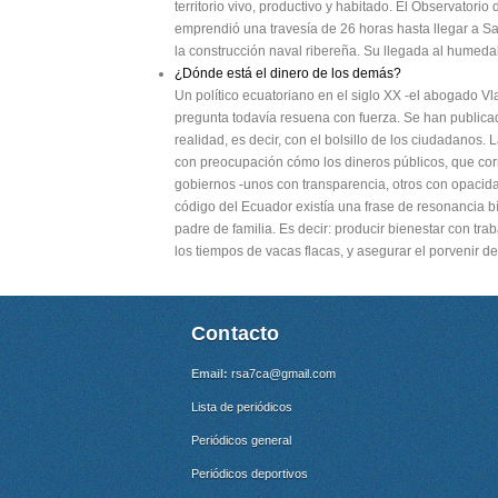
territorio vivo, productivo y habitado. El Observatorio
emprendió una travesía de 26 horas hasta llegar a Sa
la construcción naval ribereña. Su llegada al humedal
¿Dónde está el dinero de los demás?
Un político ecuatoriano en el siglo XX -el abogado V
pregunta todavía resuena con fuerza. Se han publicado
realidad, es decir, con el bolsillo de los ciudadanos. 
con preocupación cómo los dineros públicos, que cor
gobiernos -unos con transparencia, otros con opacid
código del Ecuador existía una frase de resonancia b
padre de familia. Es decir: producir bienestar con trab
los tiempos de vacas flacas, y asegurar el porvenir d
Contacto
Email:
rsa7ca@gmail.com
Lista de periódicos
Periódicos general
Periódicos deportivos