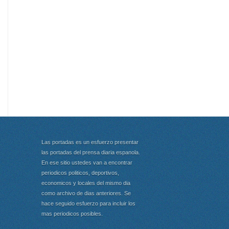
Las portadas es un esfuerzo presentar
las portadas del prensa diaria espanola.
En ese sitio ustedes van a encontrar
periodicos politicos, deportivos,
economicos y locales del mismo dia
como archivo de dias anteriores. Se
hace seguido esfuerzo para incluir los
mas periodicos posibles.