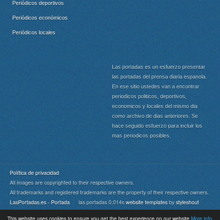
Periódicos deportivos
Periódicos económicos
Periódicos locales
Las portadas es un esfuerzo presentar
las portadas del prensa diaria espanola.
En ese sitio ustedes van a encontrar
periodicos politicos, deportivos,
economicos y locales del mismo dia
como archivo de dias anteriores. Se
hace seguido esfuerzo para incluir los
mas periodicos posibles.
Política de privacidad
All images are copyrighted to their respective owners.
All trademarks and registered trademarks are the property of their respective owners.
LasPortadas.es - Portada
las portadas 0.014s
website templates
by
styleshout
This website uses cookies to ensure you get the best experience on our website
More info