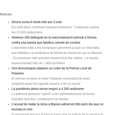
Noticias
Girona suma 8 morts més per Covid
Els indicadors continuen baixant lentament · Catalunya supera
les 22.000 defuncions
Almenys 300 detinguts en la macrooperació policial a Girona
contra una banda que falsifica carnets de conduir
L'epicentre està a les comarques gironines ja que un informàtic
que treballa a la prefectura de trànsit de Girona és qui la liderava
· Es preveuen més arrestos durant tot el dia i demà · La banda
hauria tramitat més de 1.800 permisos
Uns desconeguts ataquen un cotxe de la Policia Local de
Palamós
El vehicle va rebre al vidre l'impacte contundent de dues
ampolles quan tres agents anaven a fer un servei
La pandèmia deixa sense negoci a 4.500 autònoms
La patronal demana "suport" a les administracions en forma
d'ajudes directes i condonació de deutes
L'acusat de matar la dona a Blanes admet els fets però diu que no
recorda el crim
El processat declara durant el judici que la notícia de la separació