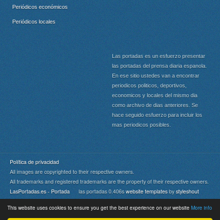
Periódicos económicos
Periódicos locales
Las portadas es un esfuerzo presentar
las portadas del prensa diaria espanola.
En ese sitio ustedes van a encontrar
periodicos politicos, deportivos,
economicos y locales del mismo dia
como archivo de dias anteriores. Se
hace seguido esfuerzo para incluir los
mas periodicos posibles.
Política de privacidad
All images are copyrighted to their respective owners.
All trademarks and registered trademarks are the property of their respective owners.
LasPortadas.es - Portada
las portadas 0.406s
website templates
by
styleshout
This website uses cookies to ensure you get the best experience on our website
More info
Portada
|
Top