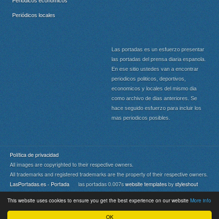
Periódicos económicos
Periódicos locales
Las portadas es un esfuerzo presentar
las portadas del prensa diaria espanola.
En ese sitio ustedes van a encontrar
periodicos politicos, deportivos,
economicos y locales del mismo dia
como archivo de dias anteriores. Se
hace seguido esfuerzo para incluir los
mas periodicos posibles.
Política de privacidad
All images are copyrighted to their respective owners.
All trademarks and registered trademarks are the property of their respective owners.
LasPortadas.es - Portada
las portadas 0.007s
website templates
by
styleshout
This website uses cookies to ensure you get the best experience on our website
More info
Portada
|
Top
OK