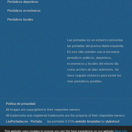
Periódicos deportivos
Periódicos económicos
Periódicos locales
Las portadas es un esfuerzo presentar
las portadas del prensa diaria espanola.
En ese sitio ustedes van a encontrar
periodicos politicos, deportivos,
economicos y locales del mismo dia
como archivo de dias anteriores. Se
hace seguido esfuerzo para incluir los
mas periodicos posibles.
Política de privacidad
All images are copyrighted to their respective owners.
All trademarks and registered trademarks are the property of their respective owners.
LasPortadas.es - Portada
las portadas 0.010s
website templates
by
styleshout
This website uses cookies to ensure you get the best experience on our website
More info