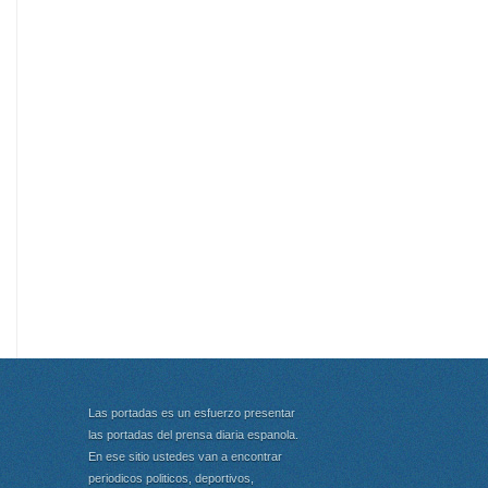
Las portadas es un esfuerzo presentar
las portadas del prensa diaria espanola.
En ese sitio ustedes van a encontrar
periodicos politicos, deportivos,