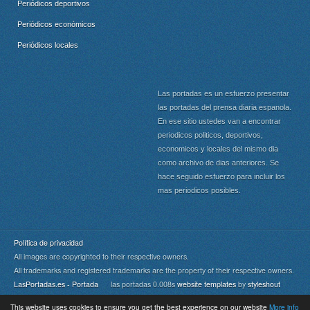
Periódicos deportivos
Periódicos económicos
Periódicos locales
Las portadas es un esfuerzo presentar
las portadas del prensa diaria espanola.
En ese sitio ustedes van a encontrar
periodicos politicos, deportivos,
economicos y locales del mismo dia
como archivo de dias anteriores. Se
hace seguido esfuerzo para incluir los
mas periodicos posibles.
Política de privacidad
All images are copyrighted to their respective owners.
All trademarks and registered trademarks are the property of their respective owners.
LasPortadas.es - Portada
las portadas 0.008s
website templates
by
styleshout
This website uses cookies to ensure you get the best experience on our website
More info