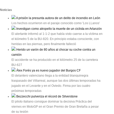
Noticias
A prisión la presunta autora de un delito de incendio en León
Los hechos ocurrieron en el paraje conocido como 'Los LLanos'
Investigan como atropello la muerte de un ciclista en Arlanzón
El alertante informó al 1-1-2 que había visto caerse a la víctima en
el kiómetro 5 de la BU-820. En principio estaba consciente, con
heridas en las piernas, pero finalmente falleció
Herido un varón de 80 años al chocar su coche contra un
camión
El accidente se ha producido en el kilómetro 25 de la carretera
BU-627
Álex Forés ya es nuevo jugador del Burgos CF
El delantero valenciano llega a la entidad blanquinegra
traspasado del Villarreal, aunque las dos últimas temporadas ha
jugado en el Levante y en el Oviedo. Firma por las cuatro
próximas temporadas
Bezzecchi pulveriza el récord de Silverstone
El piloto italiano consigue dominar la decisiva Práctica del
viernes en MotoGP en el Gran Premio de Gran Bretaña a pesar
de su lesión