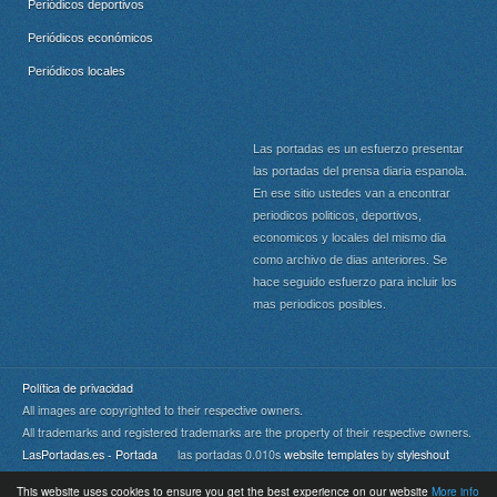
Periódicos deportivos
Periódicos económicos
Periódicos locales
Las portadas es un esfuerzo presentar
las portadas del prensa diaria espanola.
En ese sitio ustedes van a encontrar
periodicos politicos, deportivos,
economicos y locales del mismo dia
como archivo de dias anteriores. Se
hace seguido esfuerzo para incluir los
mas periodicos posibles.
Política de privacidad
All images are copyrighted to their respective owners.
All trademarks and registered trademarks are the property of their respective owners.
LasPortadas.es - Portada
las portadas 0.010s
website templates
by
styleshout
This website uses cookies to ensure you get the best experience on our website
More info