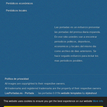
Periódicos económicos
Periódicos locales
Las portadas es un esfuerzo presentar
las portadas del prensa diaria espanola.
En ese sitio ustedes van a encontrar
periodicos politicos, deportivos,
economicos y locales del mismo dia
como archivo de dias anteriores. Se
hace seguido esfuerzo para incluir los
mas periodicos posibles.
Política de privacidad
All images are copyrighted to their respective owners.
All trademarks and registered trademarks are the property of their respective owners.
LasPortadas.es - Portada
las portadas 0.019s
website templates
by
styleshout
This website uses cookies to ensure you get the best experience on our website
More info
Portada
|
Top