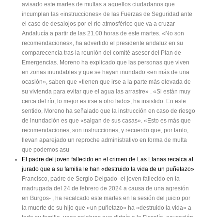
avisado este martes de multas a aquellos ciudadanos que
incumplan las «instrucciones» de las Fuerzas de Seguridad ante
el caso de desalojos por el río atmosférico que va a cruzar
Andalucía a partir de las 21.00 horas de este martes. «No son
recomendaciones», ha advertido el presidente andaluz en su
comparecencia tras la reunión del comité asesor del Plan de
Emergencias. Moreno ha explicado que las personas que viven
en zonas inundables y que se hayan inundado «en más de una
ocasión», saben que «tienen que irse a la parte más elevada de
su vivienda para evitar que el agua las arrastre» . «Si están muy
cerca del río, lo mejor es irse a otro lado», ha insistido. En este
sentido, Moreno ha señalado que la instrucción en caso de riesgo
de inundación es que «salgan de sus casas». «Esto es más que
recomendaciones, son instrucciones, y recuerdo que, por tanto,
llevan aparejado un reproche administrativo en forma de multa
que podemos asu
El padre del joven fallecido en el crimen de Las Llanas recalca al
jurado que a su familia le han «destruido la vida de un puñetazo»
Francisco, padre de Sergio Delgado -el joven fallecido en la
madrugada del 24 de febrero de 2024 a causa de una agresión
en Burgos- , ha recalcado este martes en la sesión del juicio por
la muerte de su hijo que «un puñetazo» ha «destruido la vida» a