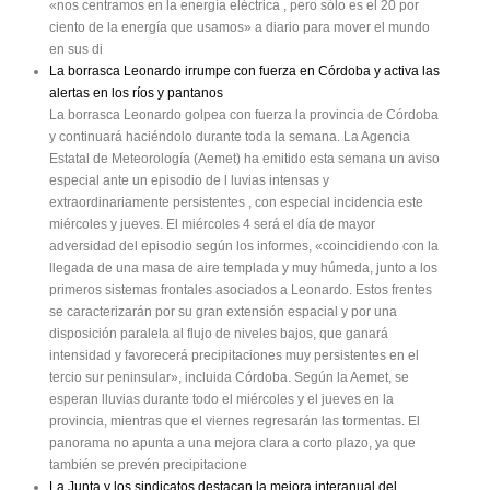
«nos centramos en la energía eléctrica , pero sólo es el 20 por
ciento de la energía que usamos» a diario para mover el mundo
en sus di
La borrasca Leonardo irrumpe con fuerza en Córdoba y activa las
alertas en los ríos y pantanos
La borrasca Leonardo golpea con fuerza la provincia de Córdoba
y continuará haciéndolo durante toda la semana. La Agencia
Estatal de Meteorología (Aemet) ha emitido esta semana un aviso
especial ante un episodio de l luvias intensas y
extraordinariamente persistentes , con especial incidencia este
miércoles y jueves. El miércoles 4 será el día de mayor
adversidad del episodio según los informes, «coincidiendo con la
llegada de una masa de aire templada y muy húmeda, junto a los
primeros sistemas frontales asociados a Leonardo. Estos frentes
se caracterizarán por su gran extensión espacial y por una
disposición paralela al flujo de niveles bajos, que ganará
intensidad y favorecerá precipitaciones muy persistentes en el
tercio sur peninsular», incluida Córdoba. Según la Aemet, se
esperan lluvias durante todo el miércoles y el jueves en la
provincia, mientras que el viernes regresarán las tormentas. El
panorama no apunta a una mejora clara a corto plazo, ya que
también se prevén precipitacione
La Junta y los sindicatos destacan la mejora interanual del