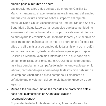
empleo pese al repunte de enero
Las reacciones a los datos del paro de enero en Castilla-La
Mancha han puesto el acento en la mejora interanual del empleo,
aunque con lecturas distintas sobre el impacto del repunte
mensual. Nuria Chust, viceconsejera de Empleo, Diálogo Social y
Seguridad y Salud Laboral, ha reconocido que la comunidad no
es «ajena» al «impacto negativo» propio de este mes, si bien se
ha subrayado la «robustez» del mercado laboral y que se trata de
«la cifra de paro más baja en un mes de enero en los últimos 18
años y la cifra más alta de empleo de toda la historia de la región
en un mes de enero», destacando además que el paro baja en
Castilla-La Mancha «con más intensidad de lo que hace en el
conjunto del Estado». Por su parte, CCOO ha considerado que
las cifras denotan una campaña de invierno «muy exitosa» en lo
laboral , recordando que enero refleja la destrucción habitual de
los empleos vinculados a dicha campaña. El sindicato ha
señalado que el volumen del comercio ha sido «récord» y que
«gran p
Multas a los que no cumplan las medidas de protección ante el
paso del río atmosférico en Andalucía: «No son
recomendaciones»
El presidente de la Junta de Andalucía, Juanma Moreno, ha