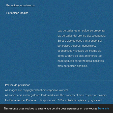
Periódicos económicos
Periódicos locales
Las portadas es un esfuerzo presentar
las portadas del prensa diaria espanola.
En ese sitio ustedes van a encontrar
periodicos politicos, deportivos,
economicos y locales del mismo dia
como archivo de dias anteriores. Se
hace seguido esfuerzo para incluir los
mas periodicos posibles.
Política de privacidad
All images are copyrighted to their respective owners.
All trademarks and registered trademarks are the property of their respective owners.
LasPortadas.es - Portada
las portadas 0.185s
website templates
by
styleshout
This website uses cookies to ensure you get the best experience on our website
More info
Portada
|
Top