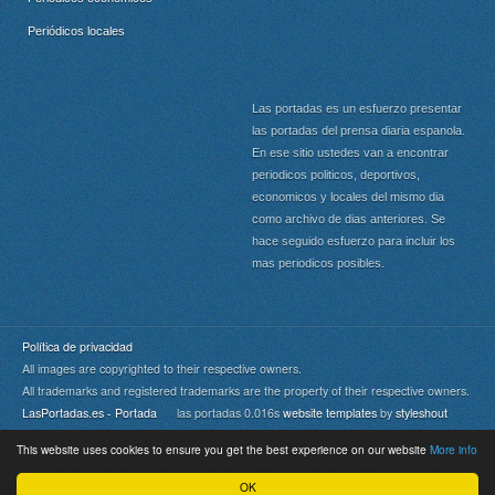
Periódicos locales
Las portadas es un esfuerzo presentar
las portadas del prensa diaria espanola.
En ese sitio ustedes van a encontrar
periodicos politicos, deportivos,
economicos y locales del mismo dia
como archivo de dias anteriores. Se
hace seguido esfuerzo para incluir los
mas periodicos posibles.
Política de privacidad
All images are copyrighted to their respective owners.
All trademarks and registered trademarks are the property of their respective owners.
LasPortadas.es - Portada
las portadas 0.016s
website templates
by
styleshout
This website uses cookies to ensure you get the best experience on our website
More info
Portada
|
Top
OK