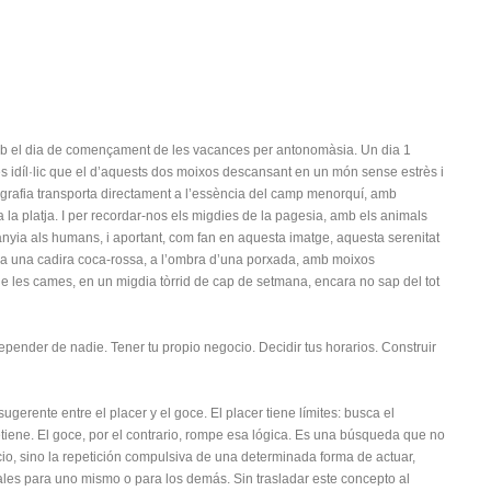
amb el dia de començament de les vacances per antonomàsia. Un dia 1
és idíl·lic que el d’aquests dos moixos descansant en un món sense estrès i
fotografia transporta directament a l’essència del camp menorquí, amb
la platja. I per recordar-nos els migdies de la pagesia, amb els animals
anyia als humans, i aportant, com fan en aquesta imatge, aquesta serenitat
c a una cadira coca-rossa, a l’ombra d’una porxada, amb moixos
 de les cames, en un migdia tòrrid de cap de setmana, encara no sap del tot
pender de nadie. Tener tu propio negocio. Decidir tus horarios. Construir
ugerente entre el placer y el goce. El placer tiene límites: busca el
detiene. El goce, por el contrario, rompe esa lógica. Es una búsqueda que no
o, sino la repetición compulsiva de una determinada forma de actuar,
les para uno mismo o para los demás. Sin trasladar este concepto al