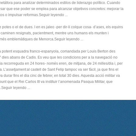
metáfora para analizar determinados estilos de liderazgo político. Cuando
sar que ese poder se emplea para alcanzar objetivos concretos: mejorar la
ctos o impulsar reformas.Seguir leyendo ...
potes o el de dues. I en es jaleo -per dir-li colque cosa- d’ases, els equins
s caminen resignats, pacientment, mentre uns humans els munten i
s més emblemàtiques de Menorca.Seguir leyendo ...
na potent esquadra franco-espanyola, comandada per Louis Berton des
27 dies abans de Cadis. Es veu que les condicions per a la navegació no
ia recorreguda en 24 hores- només eren, de mitjana, de 24 milles/dia i, per
a. L’assetjament al castell de Sant Felip tampoc va ser fàcil, ja que fins el
durar fins el dia cinc de febrer, en total 30 dies. Aquesta acció militar va
 punt que el Rei Carlos III va instituir l’anomenada Pasqua Militar, que
.Seguir leyendo ...