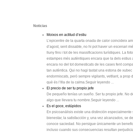
Noticias
Moixos en actitud d’estiu
L’epicentre de la quarta onada de calor coincideix 
d’agost, sent dissabte, no hi pot haver un escenari m
lluny fins i tot de les massificacions turístiques. La 
estampes més autèntiques encara que la dels estius a 
encara no del tot domesticats de les cases fent comp
tan autèntica. Qui no hagi tastat una estona de xube
endormiscats, però sempre vigilants, vetllant, a prop
què és l’Illa de la calma.Seguir leyendo ...
El precio de ser tu propio jefe
De pequeño tenías un sueño. Ser tu propio jefe. No de
algo que llevara tu nombre.Seguir leyendo ...
Es el goce, estúpidos
En psicoanálisis existe una distinción especialmente s
bienestar, la satisfacción y, una vez alcanzados, se 
conoce saciedad. No persigue únicamente un benefici
incluso cuando sus consecuencias resultan perjudicia