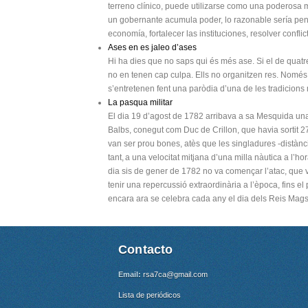
terreno clínico, puede utilizarse como una poderosa 
un gobernante acumula poder, lo razonable sería pen
economía, fortalecer las instituciones, resolver confli
Ases en es jaleo d’ases
Hi ha dies que no saps qui és més ase. Si el de quatre 
no en tenen cap culpa. Ells no organitzen res. Nomé
s’entretenen fent una paròdia d’una de les tradicion
La pasqua militar
El dia 19 d’agost de 1782 arribava a sa Mesquida u
Balbs, conegut com Duc de Crillon, que havia sortit 
van ser prou bones, atès que les singladures -distànc
tant, a una velocitat mitjana d’una milla nàutica a l’hor
dia sis de gener de 1782 no va començar l’atac, que va 
tenir una repercussió extraordinària a l’època, fins el
encara ara se celebra cada any el dia dels Reis Mags
Contacto
Email:
rsa7ca@gmail.com
Lista de periódicos