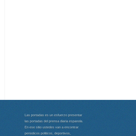
Las portadas es un esfuerzo presentar
las portadas del prensa diaria espanola.
En ese sitio ustedes van a encontrar
periodicos politicos, deportivos,