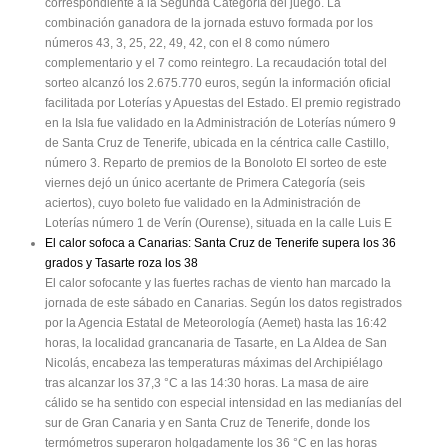
correspondiente a la Segunda Categoría del juego. La
combinación ganadora de la jornada estuvo formada por los
números 43, 3, 25, 22, 49, 42, con el 8 como número
complementario y el 7 como reintegro. La recaudación total del
sorteo alcanzó los 2.675.770 euros, según la información oficial
facilitada por Loterías y Apuestas del Estado. El premio registrado
en la Isla fue validado en la Administración de Loterías número 9
de Santa Cruz de Tenerife, ubicada en la céntrica calle Castillo,
número 3. Reparto de premios de la Bonoloto El sorteo de este
viernes dejó un único acertante de Primera Categoría (seis
aciertos), cuyo boleto fue validado en la Administración de
Loterías número 1 de Verín (Ourense), situada en la calle Luis E
El calor sofoca a Canarias: Santa Cruz de Tenerife supera los 36
grados y Tasarte roza los 38
El calor sofocante y las fuertes rachas de viento han marcado la
jornada de este sábado en Canarias. Según los datos registrados
por la Agencia Estatal de Meteorología (Aemet) hasta las 16:42
horas, la localidad grancanaria de Tasarte, en La Aldea de San
Nicolás, encabeza las temperaturas máximas del Archipiélago
tras alcanzar los 37,3 °C a las 14:30 horas. La masa de aire
cálido se ha sentido con especial intensidad en las medianías del
sur de Gran Canaria y en Santa Cruz de Tenerife, donde los
termómetros superaron holgadamente los 36 °C en las horas