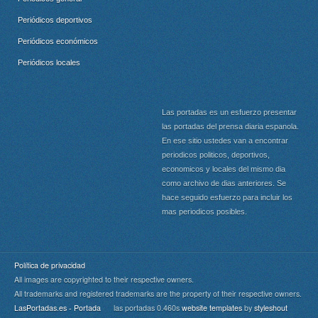
Periódicos deportivos
Periódicos económicos
Periódicos locales
Las portadas es un esfuerzo presentar
las portadas del prensa diaria espanola.
En ese sitio ustedes van a encontrar
periodicos politicos, deportivos,
economicos y locales del mismo dia
como archivo de dias anteriores. Se
hace seguido esfuerzo para incluir los
mas periodicos posibles.
Política de privacidad
All images are copyrighted to their respective owners.
All trademarks and registered trademarks are the property of their respective owners.
LasPortadas.es - Portada
las portadas 0.460s
website templates
by
styleshout