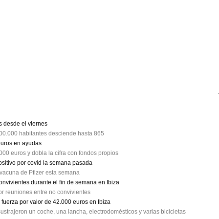
A MARTÍN VEGA | NÚMERO: 40.073

 desde el viernes
100.000 habitantes desciende hasta 865
 euros en ayudas
00 euros y dobla la cifra con fondos propios
ositivo por covid la semana pasada
a vacuna de Pfizer esta semana
1893

convivientes durante el fin de semana en Ibiza
r reuniones entre no convivientes
fuerza por valor de 42.000 euros en Ibiza
trajeron un coche, una lancha, electrodomésticos y varias bicicletas