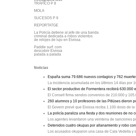
TRÁFICO P 8

MOLA

SUCESOS P 9

REPORTATGE

La Policía detiene al jefe de una banda

criminal dedicada a robos violentos

de relojes de lujo en Eivissa

Paddle surf: com

descobrir Eivissa

palada a palada

Colapso en el puerto de Vila

por las obras y la llegada

Noticias
de tres cruceros y dos ferris

MIÉRCOLES, 12 DE JUNIO DE 2019  DIRECTORA: CRISTIN
España suma 79.686 nuevos contagios y 762 muertes
La incidencia acumulada en los últimos 14 días por 
www.diariodeibiza.es

El sector productivo de Formentera recibirá 630.000
Este diario utiliza

papel reciclado al 80,5%

El Consell firma sendos convenios de 210.000 y 105.0
260 alumnos y 10 profesores de las Pitiüses dieron p
1,30 EUROS

El Govern prevé que Eivissa reciba 1.100 dosis de l
DECANO DE LA PRENSA MATUTINA BALEAR FUNDADO EN 
VICENT MARÍ

La policía paraliza una fiesta y dos reuniones de no 
Los agentes levantaron una veintena de sanciones po
Estudiantes en una de las

aulas del instituto Sa

Detenidos cuatro okupas por allanamiento y robo con 
Colomina durante un examen.

Los acusados okuparon una casa de Cala Vedella y sus
La Fiscalía
