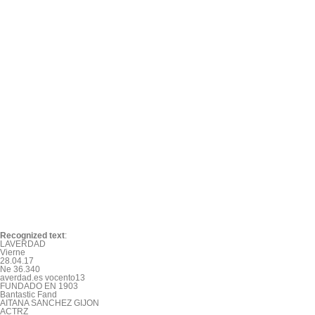
Recognized text
:
LAVERDAD

Vierne

28.04.17

Ne 36.340

averdad.es vocento13

FUNDADO EN 1903

Bantastic Fand

AITANA SANCHEZ GIJON

ACTRZ
