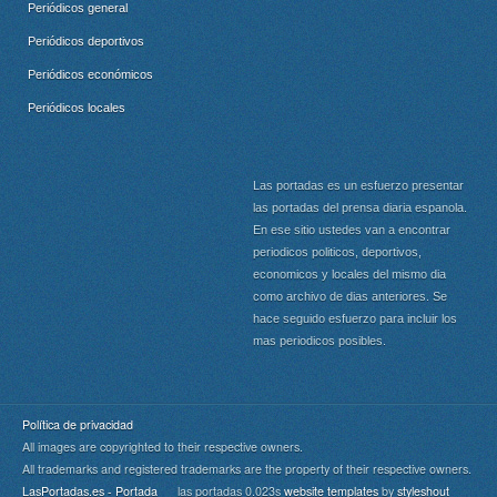
Periódicos general
Periódicos deportivos
Periódicos económicos
Periódicos locales
Las portadas es un esfuerzo presentar
las portadas del prensa diaria espanola.
En ese sitio ustedes van a encontrar
periodicos politicos, deportivos,
economicos y locales del mismo dia
como archivo de dias anteriores. Se
hace seguido esfuerzo para incluir los
mas periodicos posibles.
Política de privacidad
All images are copyrighted to their respective owners.
All trademarks and registered trademarks are the property of their respective owners.
LasPortadas.es - Portada
las portadas 0.023s
website templates
by
styleshout