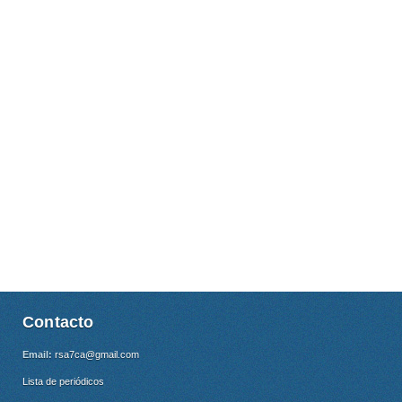
El Ayuntamiento aprueba, conla abstención del la Mercedes'ysale en Femenino ap
27 28 Y 29 DE ABRIL

PP una moción para presionar al Gobierno P22

sistemas de cuotas pu

Contacto
Email:
rsa7ca@gmail.com
Lista de periódicos