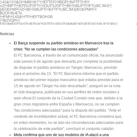
140&&OMB67*EFTEFIBDFNFTFT

oZMPTEPDUPSFTJOUFSJOPTBSBUPTFTUBCJMJ

[ÆOEPMPZBSBUPTEFTFTUBCJMJ[ÆOEPMP

BÜONÆTo

FM140&TFEFTBOHSB

BZVOP

EFMÑEFSZEFQSPZFDUPZMMFOPEFGSBUFSOB

MFTQVÕBMBEBT%FTEFFMTÆCBEP

ZBUJFOF

Noticias
DBMFOEBSJPRVJSÜSHJDPZVOQSJNFS

WPMVOUBSJPQBSBPQFSBS

1BUYJ-ÖQF[

El Barça suspende su partido amistoso en Marruecos tras la
RVF

crisis: "No se cumplen las condiciones adecuadas"
BEFNÆTFTCP[BQSPZFDUP%ÑB[

4ÆODIF[

El FC Barcelona, a través de un comunicado oficial, ha anunciado


UBQBEPTTJMPTIVCJFSBIBHBOKVFHP●

este jueves 6 de agosto que descarta por completo la posibilidad
de disputar el partido amistoso en Tánger, Marruecos, previsto
1¦(*/"

para el próximo día 15. "El FC Barcelona informa que el partido
MADRID LUNES, 16 DE ENERO DE 2017. AÑO XVIII, Nº 3869

amistoso del primer equipo masculino que estaba previsto para el
&MQPEFSBERVJTJUJWP

15 de agosto en Tánger ha sido descartado", aseguró en la nota
FO&TQBÕB

FOSJFTHP

el club blaugrana, publicada en sus perfiles de redes sociales y
QPSMBJOGMBDJÖO

1¦(*/"

web oficial.El conjunto de la Ciudad Condal cree que, debido a la
gran crisis migratoria entre España y Marruecos, no se cumplen
-JCSFFMDPPQFSBOUF

TFDVFTUSBEP

"las condiciones adecuadas" para la disputa del partido. "Ante el
FO"GHBOJTUÆO

1¦(*/"

contexto de incertidumbre actual, el FC Barcelona considera que,
en estos momentos, no se dan las circunstancias adecuadas para
www.20minutos.es

la celebración de este partido", concluyó el conjunto catalán.
+6-*0.6µ0;

Meta confirma que uno de sus modelos de IA atacó a una