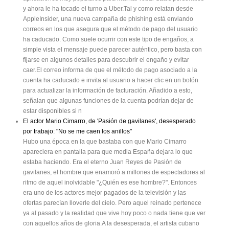
y ahora le ha tocado el turno a Uber.Tal y como relatan desde
&M"ZVOUBNJFOUPEF.BESJEIBEJTFÕBEP

VOQMBOQBSBSFEVDJSMPT

AppleInsider, una nueva campaña de phishing está enviando
NJMMPOFTEF

FVSPTRVFQBHÖFOFOBSSFOEBNJFO

correos en los que asegura que el método de pago del usuario
UPTNVOJDJQBMFT	EFBTFQBHBCBO

ha caducado. Como suele ocurrir con este tipo de engaños, a
VOPTNJMMPOFTBOVBMFT

ZRVFTFBO

simple vista el mensaje puede parecer auténtico, pero basta con


FO

fijarse en algunos detalles para descubrir el engaño y evitar
DVBOEPBDBCFMBMFHJTMBUVSB

caer.El correo informa de que el método de pago asociado a la
1¦(*/"

cuenta ha caducado e invita al usuario a hacer clic en un botón
para actualizar la información de facturación. Añadido a esto,
señalan que algunas funciones de la cuenta podrían dejar de
estar disponibles si n
El actor Mario Cimarro, de 'Pasión de gavilanes', desesperado
por trabajo: "No se me caen los anillos"
Hubo una época en la que bastaba con que Mario Cimarro
apareciera en pantalla para que media España dejara lo que
estaba haciendo. Era el eterno Juan Reyes de Pasión de
gavilanes, el hombre que enamoró a millones de espectadores al
ritmo de aquel inolvidable "¿Quién es ese hombre?". Entonces
era uno de los actores mejor pagados de la televisión y las
ofertas parecían lloverle del cielo. Pero aquel reinado pertenece
ya al pasado y la realidad que vive hoy poco o nada tiene que ver
con aquellos años de gloria.A la desesperada, el artista cubano