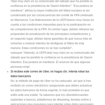
"dejó muy claro en su comunicado del sábado que ha perdido la
QSPUBHPOJTUBEFA-B-B-BOE

BTFHVSBRVFTFFTUÆWPMWJFOEPjUBO

confianza en la presidencia de Gianni Infantino". "Esa postura se
QSBHNÆUJDBxDPNPTVQFSTPOBKFFOMBQFMÑDVMBEF%BWJ
mantiene", afirma la mayor institución del fútbol europeo al ser
.JB1¦(*/"

cuestionado por las consecuencias del comité de FIFA celebrado
FWjn_Bf[pi[feijkbW

fWhWh[Yedijhk_h

en Marruecos."Las federaciones de la UEFA fueron muy claras en
WbFIE;YecekdW

cuanto a las condiciones impuestas para la no participación en
¬_pgk_[hZW[n_][dj[­

las competiciones de la FIFA. En primer lugar, debían retirarse las
$"/%*%"50'VFBZFS

propuestas de privatización de las principales competiciones y,
FMQSJNFSTPDJBMJTUB

en segundo lugar, debían darse garantías de que nunca más se
FOBOVODJBSRVF

PQUBSÆBMBTFDSFUBSÑB

volverían a realizar intentos de desfigurar el fútbol de esta
HFOFSBMEFMQBSUJEP

manera. Estas condiciones no se han cumplido",
"-04"'*-*"%04

subrayan."Además, la UEFA dejó muy claro en su comunicado del
&MAFYMFIFOEBLBSJ

sábado que ha perdido la confianza en la presidencia de Gianni
QSPNFUJÖjBDUJWBSMB

NJMJUBODJBx

Infantino. Esa postura se mantiene. El anuncio de que algunas
BMBRVF

personas empl
QJEJÖRVFTFSFCFMF

7*3"+&3FDMBNÖ

Si recibes este correo de Uber, no hagas clic: intenta robar tus
VOHJSPBMBJ[RVJFSEB

GSFOUFBMjBOBMHÍTJDP

datos bancarios
EFMBTQPMÑUJDBT

No, tu método de pago de Uber no ha caducado, así que si has
EFMBEFSFDIBx

1¦(*/"

recibido un correo electrónico asegurando que debes actualizar
$BSNFOB

tus datos bancarios de forma urgente, lo más probable es que
RVJFSFHBTUBS

estés ante una estafa. Ya sabemos que los ciberdelincuentes
IBTUBVO

NFOPT

suplantan a bancos, plataformas de streaming, tiendas online o
FOBMRVJMFSFT



aplicaciones muy populares para intentar robar datos personales