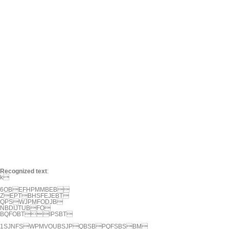
Recognized text
:
k

6OBEFHPMMBEB

ZEPTBHSFEJEBT

QPSWJPMFODJB

NBDIJTUBFO

BQFOBTIPSBT

1SJNFSWPMVOUBSJPQBSBPQFSBSBM
