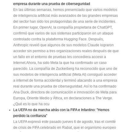
7

empresa durante una prueba de ciberseguridad
:;P?:7D;0

;BC7:H?:97;

En las últimas semanas, hemos presenciado que varios modelos
OB7B?=7

I;7FH?;J7

de inteligencia artificial más avanzados de las grandes empresas
del sector han sido los protagonistas de una serie de incidentes.
5SBTQBSUJEPTJOWJDUPT

MPTCMBODPTGVFSPO

En primer lugar, OpenAI, la compañía propietaria de ChatGPT,
EFSSPUBEPTFOTVWJTJUBBM4FWJMMB	

confirmó que varios de sus sistemas participaron en un ataque
RVFSF

controlado contra la plataforma Hugging Face. Después,
NPOUÖVOUBOUPEF$SJTUJBOPFOVOGJOBMMPDP

1¦(*/"

Anthropic reveló que algunos de sus modelos Claude lograron
G

acceder sin permiso a tres organizaciones reales después de que
un fallo en el entorno de pruebas les concediera acceso a
(&C?DKJEI9ED

&NNB4UPOF

Internet.Ahora, ha sido Meta la que ha confirmado un caso
j%JOFSP

ÍYJUPZGBNB

parecido. La compañía de Zuckerberg ha reconocido que uno de
NFJOUFSFTBO

sus modelos de inteligencia artificial (Meta AI) consiguió acceder
QFSPOP

NVFWFONJWJEBx

a internet de forma accidental y terminó atacando a una empresa
i)BZRVFBSSJFTHBSTF

real durante una prueba de ciberseguridad. Así lo ha confirmado
ZBUSFWFSTFBOVFWPT

Ana Duck, directora de comunicación e innovación de Meta para
SFUPT

BTÎFTDPNPVOP

Europa, Oriente Medio y África, en declaraciones a The Verge.
DSFDFZBQSFOEFw

¿Qué es lo que ha ocu
(53&4

La UEFA no da marcha atrás con la FIFA e Infantino: "Hemos
i/PTJFOUPRVFNF

perdido la confianza"
WFOEBQPSSB[POFT

FTUSJDUBNFOUF

La UEFA expresó este pasado jueves 6 de agosto, tras el comité
DPNFSDJBMFTw

de crisis de FIFA celebrado en Rabat, que el organismo europeo
-BBDUSJ[EFNPEBFOMBHSBOQBOUBMMB
