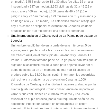
en medio); 1.588 mujeres de 18 a 30 años (de ellas 15 en alta
inseguridad y 237 en media); 2.953 víctimas de 31 a 45 (22 en
riesgo alto y 460 en medio); 1.650 casos de 46 a 64 (16 en
peligro alto y 227 en medio) y 173 mujeres con 65 y más años (2
en riesgo alto y 25 en medio). La estadística también refleja que
hay 775 casos de “especial relevancia” en Canarias, es decir,
aquellos en los que “se detecta una especial combinac
Una imprudencia en el Charco Azul de La Palma pudo acabar en
tragedia
Un hombre resultó herido en la tarde de este miércoles, 5 de
agosto, tras impactar contra las rocas en las piscinas naturales
del Charco Azul, en el municipio de San Andrés y Sauces, La
Palma. El afectado formaba parte de un grupo de bañistas que se
sujetaba a las estructuras de la zona para dejarse llevar por el
golpe de la marea en un momento de mal mar. El suceso se
produjo sobre las 18:00 horas, según informaron los socorristas
del recinto y la plataforma de prevención Canarias 1.500
Kilómetros de Costa, que difundió las imágenes grabadas por la
cuenta @taburientedigital. Como consecuencia del impacto, el
varón sufrió contusiones en el brazo izquierdo y una lesión
muscular en el pie derecho, por lo que requirió atención de los
socorristas y posterior traslado en ambulancia a un centro
sanitario. El incidente reabre el debate sobre la imprudencia en el