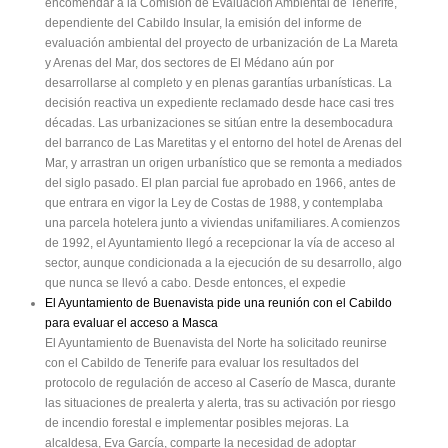
encomendar a la Comisión de Evaluación Ambiental de Tenerife,
dependiente del Cabildo Insular, la emisión del informe de
evaluación ambiental del proyecto de urbanización de La Mareta
y Arenas del Mar, dos sectores de El Médano aún por
desarrollarse al completo y en plenas garantías urbanísticas. La
decisión reactiva un expediente reclamado desde hace casi tres
décadas. Las urbanizaciones se sitúan entre la desembocadura
del barranco de Las Maretitas y el entorno del hotel de Arenas del
Mar, y arrastran un origen urbanístico que se remonta a mediados
del siglo pasado. El plan parcial fue aprobado en 1966, antes de
que entrara en vigor la Ley de Costas de 1988, y contemplaba
una parcela hotelera junto a viviendas unifamiliares. A comienzos
de 1992, el Ayuntamiento llegó a recepcionar la vía de acceso al
sector, aunque condicionada a la ejecución de su desarrollo, algo
que nunca se llevó a cabo. Desde entonces, el expedie
El Ayuntamiento de Buenavista pide una reunión con el Cabildo
para evaluar el acceso a Masca
El Ayuntamiento de Buenavista del Norte ha solicitado reunirse
con el Cabildo de Tenerife para evaluar los resultados del
protocolo de regulación de acceso al Caserío de Masca, durante
las situaciones de prealerta y alerta, tras su activación por riesgo
de incendio forestal e implementar posibles mejoras. La
alcaldesa, Eva García, comparte la necesidad de adoptar