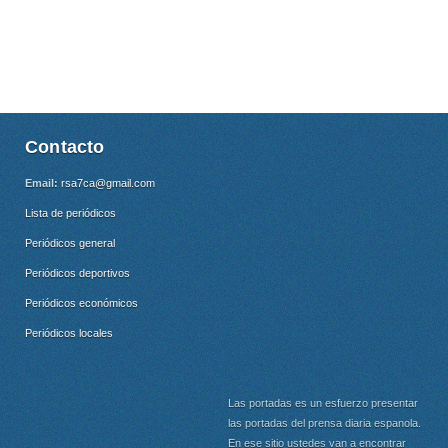
Contacto
Email:
rsa7ca@gmail.com
Lista de periódicos
Periódicos general
Periódicos deportivos
Periódicos económicos
Periódicos locales
Las portadas es un esfuerzo presentar
las portadas del prensa diaria espanola.
En ese sitio ustedes van a encontrar