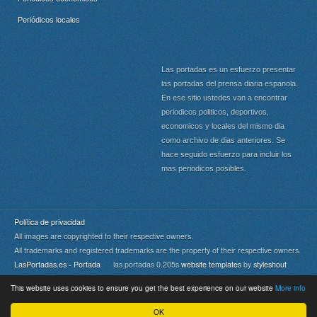
Periódicos locales
Las portadas es un esfuerzo presentar
las portadas del prensa diaria espanola.
En ese sitio ustedes van a encontrar
periodicos politicos, deportivos,
economicos y locales del mismo dia
como archivo de dias anteriores. Se
hace seguido esfuerzo para incluir los
mas periodicos posibles.
Política de privacidad
All images are copyrighted to their respective owners.
All trademarks and registered trademarks are the property of their respective owners.
LasPortadas.es - Portada
las portadas 0.205s
website templates
by
styleshout
This website uses cookies to ensure you get the best experience on our website
More info
Portada
|
Top
OK