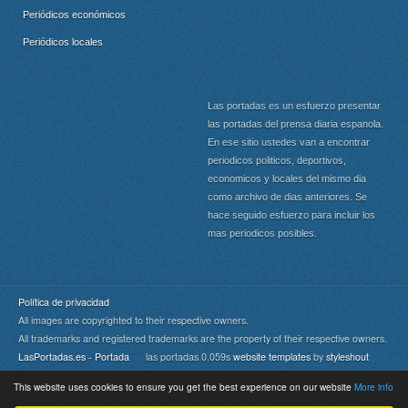
Periódicos económicos
Periódicos locales
Las portadas es un esfuerzo presentar
las portadas del prensa diaria espanola.
En ese sitio ustedes van a encontrar
periodicos politicos, deportivos,
economicos y locales del mismo dia
como archivo de dias anteriores. Se
hace seguido esfuerzo para incluir los
mas periodicos posibles.
Política de privacidad
All images are copyrighted to their respective owners.
All trademarks and registered trademarks are the property of their respective owners.
LasPortadas.es - Portada
las portadas 0.059s
website templates
by
styleshout
This website uses cookies to ensure you get the best experience on our website
More info
Portada
|
Top