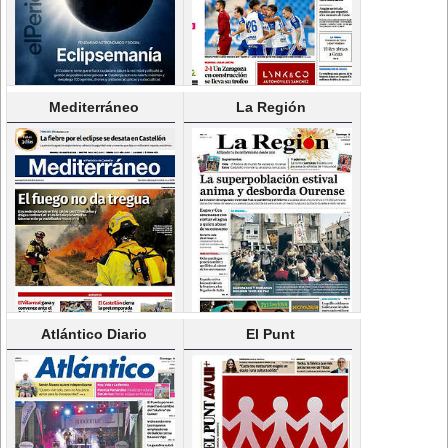
Mediterráneo
La Región
Atlántico Diario
El Punt