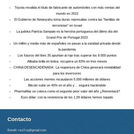
Toyota revalida el título de fabricante de automóviles con más ventas del
mundo en 2022
El Gobierno de Netanyahu toma duras represalias contra las "familias de
terroristas" en Israel
La judoka Patricia Sampaio es la heroína portuguesa del último día del
Grand Prix de Portugal 2023
Un millón y medio más de españoles se pasan a la sanidad privada desde
la pandemia
Los futuros del Ibex 35 apuntan al rojo tras superar los 9.000 puntos
Alibaba brilla en bolsa: recupera un 83% en tres meses
CHINA DESENCADENADA : La reapertura de China generará rentabilidad
para los inversores
Las acciones memes recaudaron 5.000 millones de dólares
Bitcoin sube un 40% en el año y… seguirá haciéndolo
PharmaMar se coloca como el segundo peor valor del año ¿Remontará?
Euro dólar: con la resistencia de los 1,09 dólares hemos topado
Contacto
Email:
rsa7ca@gmail.com