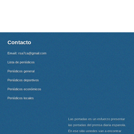
Contacto
Email:
rsa7ca@gmail.com
Lista de periódicos
Periódicos general
Periódicos deportivos
Periódicos económicos
Periódicos locales
Las portadas es un esfuerzo presentar
las portadas del prensa diaria espanola.
En ese sitio ustedes van a encontrar