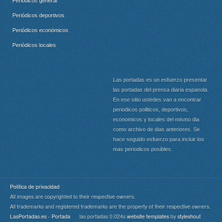
Periódicos general
Periódicos deportivos
Periódicos económicos
Periódicos locales
Las portadas es un esfuerzo presentar
las portadas del prensa diaria espanola.
En ese sitio ustedes van a encontrar
periodicos politicos, deportivos,
economicos y locales del mismo dia
como archivo de dias anteriores. Se
hace seguido esfuerzo para incluir los
mas periodicos posibles.
Política de privacidad
All images are copyrighted to their respective owners.
All trademarks and registered trademarks are the property of their respective owners.
LasPortadas.es - Portada
las portadas 0.024s
website templates
by
styleshout