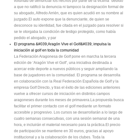
voluntad de denunciar los hechos por parte de la víctima" debido
a que no ratificó la denuncia ni tampoco la designación formal de
su abogado, Alfredo Arrién, que es quien acudió en su nombre al
juzgado.El auto expone que la denunciante, de quien se
desconoce su identidad, fue citada en el juzgado para resolver si
se le otorgaba la condición de testigo protegido, como había
pedido el abogado, y par
El programa &#039;Aragón Vive el Golf&#039; impulsa la
iniciación al golf en toda la comunidad
La Federación Aragonesa de Golf pone en marcha la tercera
edición de ‘Aragón Vive el Golf’, una iniciativa destinada a
acercar este deporte a nuevos públicos y seguir ampliando la
base de jugadores en la comunidad. El programa se desarrolla
en colaboración con la Real Federación Española de Golf y la
empresa Golf Directo, y tras el éxito de las ediciones anteriores
vuelve a ofrecer cursos de iniciación en distintos campos
aragoneses durante los meses de primavera.La propuesta busca
facilitar el primer contacto con el golf mediante un formato
accesible y progresivo. Los cursos se desarrollarán a lo largo de
cuatro semanas consecutivas, con una sesión semanal de una
hora, e incluirán el material necesario para la práctica.El precio
de participación se mantiene en 30 euros, gracias al apoyo
institucional y a la colaboración de los clubes. Toda la