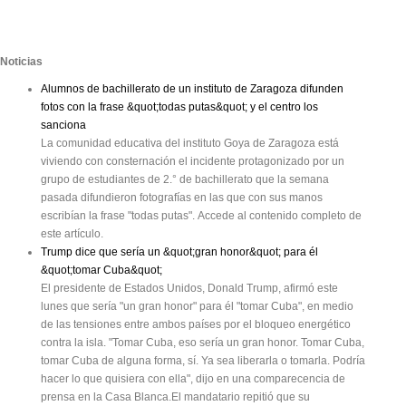
Noticias
Alumnos de bachillerato de un instituto de Zaragoza difunden
fotos con la frase &quot;todas putas&quot; y el centro los
sanciona
La comunidad educativa del instituto Goya de Zaragoza está
viviendo con consternación el incidente protagonizado por un
grupo de estudiantes de 2.° de bachillerato que la semana
pasada difundieron fotografías en las que con sus manos
escribían la frase "todas putas". Accede al contenido completo de
este artículo.
Trump dice que sería un &quot;gran honor&quot; para él
&quot;tomar Cuba&quot;
El presidente de Estados Unidos, Donald Trump, afirmó este
lunes que sería "un gran honor" para él "tomar Cuba", en medio
de las tensiones entre ambos países por el bloqueo energético
contra la isla. "Tomar Cuba, eso sería un gran honor. Tomar Cuba,
tomar Cuba de alguna forma, sí. Ya sea liberarla o tomarla. Podría
hacer lo que quisiera con ella", dijo en una comparecencia de
prensa en la Casa Blanca.El mandatario repitió que su