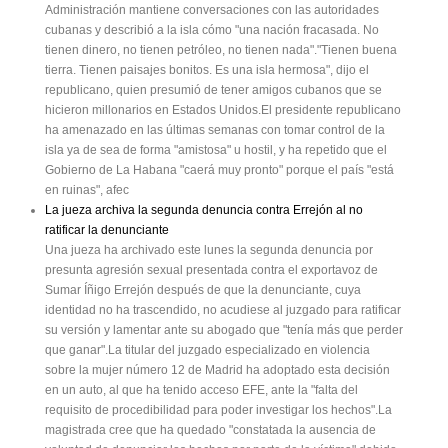
Administración mantiene conversaciones con las autoridades
cubanas y describió a la isla cómo "una nación fracasada. No
tienen dinero, no tienen petróleo, no tienen nada"."Tienen buena
tierra. Tienen paisajes bonitos. Es una isla hermosa", dijo el
republicano, quien presumió de tener amigos cubanos que se
hicieron millonarios en Estados Unidos.El presidente republicano
ha amenazado en las últimas semanas con tomar control de la
isla ya de sea de forma "amistosa" u hostil, y ha repetido que el
Gobierno de La Habana "caerá muy pronto" porque el país "está
en ruinas", afec
La jueza archiva la segunda denuncia contra Errejón al no
ratificar la denunciante
Una jueza ha archivado este lunes la segunda denuncia por
presunta agresión sexual presentada contra el exportavoz de
Sumar Íñigo Errejón después de que la denunciante, cuya
identidad no ha trascendido, no acudiese al juzgado para ratificar
su versión y lamentar ante su abogado que "tenía más que perder
que ganar".La titular del juzgado especializado en violencia
sobre la mujer número 12 de Madrid ha adoptado esta decisión
en un auto, al que ha tenido acceso EFE, ante la "falta del
requisito de procedibilidad para poder investigar los hechos".La
magistrada cree que ha quedado "constatada la ausencia de