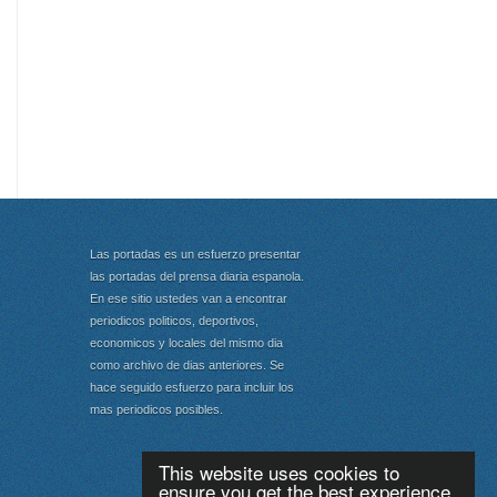
Las portadas es un esfuerzo presentar
las portadas del prensa diaria espanola.
En ese sitio ustedes van a encontrar
periodicos politicos, deportivos,
economicos y locales del mismo dia
como archivo de dias anteriores. Se
hace seguido esfuerzo para incluir los
mas periodicos posibles.
This website uses cookies to
ensure you get the best experience