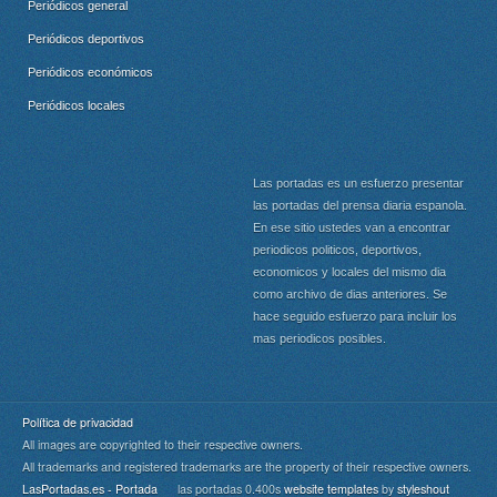
Periódicos general
Periódicos deportivos
Periódicos económicos
Periódicos locales
Las portadas es un esfuerzo presentar
las portadas del prensa diaria espanola.
En ese sitio ustedes van a encontrar
periodicos politicos, deportivos,
economicos y locales del mismo dia
como archivo de dias anteriores. Se
hace seguido esfuerzo para incluir los
mas periodicos posibles.
Política de privacidad
All images are copyrighted to their respective owners.
All trademarks and registered trademarks are the property of their respective owners.
LasPortadas.es - Portada
las portadas 0.400s
website templates
by
styleshout