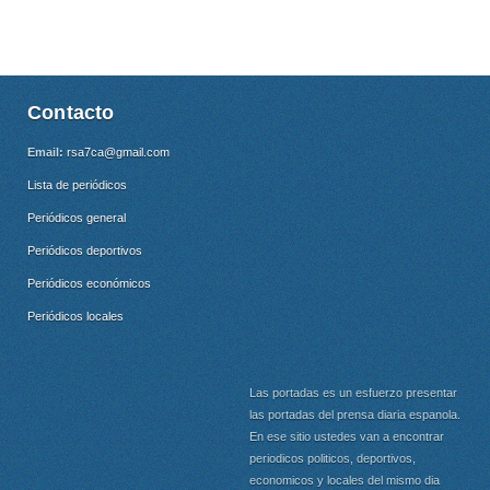
Contacto
Email:
rsa7ca@gmail.com
Lista de periódicos
Periódicos general
Periódicos deportivos
Periódicos económicos
Periódicos locales
Las portadas es un esfuerzo presentar
las portadas del prensa diaria espanola.
En ese sitio ustedes van a encontrar
periodicos politicos, deportivos,
economicos y locales del mismo dia