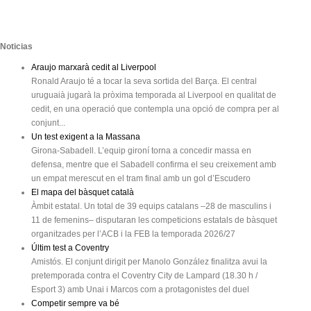
Noticias
Araujo marxarà cedit al Liverpool
Ronald Araujo té a tocar la seva sortida del Barça. El central
uruguaià jugarà la pròxima temporada al Liverpool en qualitat de
cedit, en una operació que contempla una opció de compra per al
conjunt...
Un test exigent a la Massana
Girona-Sabadell. L’equip gironí torna a concedir massa en
defensa, mentre que el Sabadell confirma el seu creixement amb
un empat merescut en el tram final amb un gol d’Escudero
El mapa del bàsquet català
Àmbit estatal. Un total de 39 equips catalans –28 de masculins i
11 de femenins– disputaran les competicions estatals de bàsquet
organitzades per l’ACB i la FEB la temporada 2026/27
Últim test a Coventry
Amistós. El conjunt dirigit per Manolo González finalitza avui la
pretemporada contra el Coventry City de Lampard (18.30 h /
Esport 3) amb Unai i Marcos com a protagonistes del duel
Competir sempre va bé