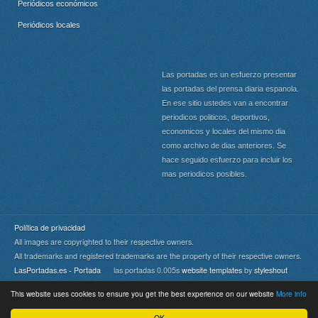
Periódicos económicos
Periódicos locales
Las portadas es un esfuerzo presentar
las portadas del prensa diaria espanola.
En ese sitio ustedes van a encontrar
periodicos politicos, deportivos,
economicos y locales del mismo dia
como archivo de dias anteriores. Se
hace seguido esfuerzo para incluir los
mas periodicos posibles.
Política de privacidad
All images are copyrighted to their respective owners.
All trademarks and registered trademarks are the property of their respective owners.
LasPortadas.es - Portada
las portadas 0.005s
website templates
by
styleshout
This website uses cookies to ensure you get the best experience on our website
More info
Portada
|
Top
OK