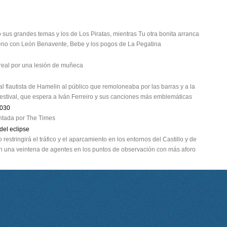
 sus grandes temas y los de Los Piratas, mientras Tu otra bonita arranca
streno con León Benavente, Bebe y los pogos de La Pegatina
treal por una lesión de muñeca
al flautista de Hamelin al público que remoloneaba por las barras y a la
 festival, que espera a Iván Ferreiro y sus canciones más emblemáticas
2030
lantada por The Times
del eclipse
estringirá el tráfico y el aparcamiento en los entornos del Castillo y de
con una veintena de agentes en los puntos de observación con más aforo