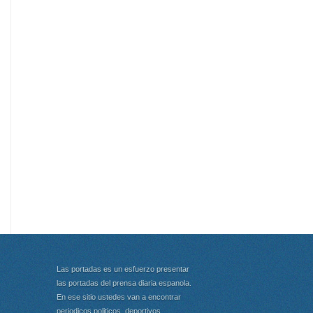
Las portadas es un esfuerzo presentar
las portadas del prensa diaria espanola.
En ese sitio ustedes van a encontrar
periodicos politicos, deportivos,