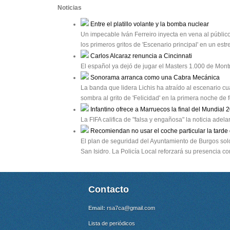
Noticias
Entre el platillo volante y la bomba nuclear
Un impecable Iván Ferreiro inyecta en vena al público
los primeros gritos de 'Escenario principal' en un e
Carlos Alcaraz renuncia a Cincinnati
El español ya dejó de jugar el Masters 1.000 de Mon
Sonorama arranca como una Cabra Mecánica
La banda que lidera Lichis ha atraído al escenario cu
sombra al grito de 'Felicidad' en la primera noche de
Infantino ofrece a Marruecos la final del Mundial 
La FIFA califica de "falsa y engañosa" la noticia ade
Recomiendan no usar el coche particular la tarde 
El plan de seguridad del Ayuntamiento de Burgos solo r
San Isidro. La Policía Local reforzará su presencia 
Contacto
Email:
rsa7ca@gmail.com
Lista de periódicos