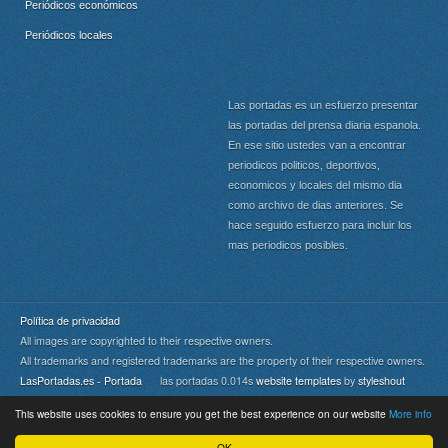
Periódicos económicos
Periódicos locales
Las portadas es un esfuerzo presentar
las portadas del prensa diaria espanola.
En ese sitio ustedes van a encontrar
periodicos politicos, deportivos,
economicos y locales del mismo dia
como archivo de dias anteriores. Se
hace seguido esfuerzo para incluir los
mas periodicos posibles.
Política de privacidad
All images are copyrighted to their respective owners.
All trademarks and registered trademarks are the property of their respective owners.
LasPortadas.es - Portada
las portadas 0.014s
website templates
by
styleshout
This website uses cookies to ensure you get the best experience on our website
More info
Portada
|
Top
OK