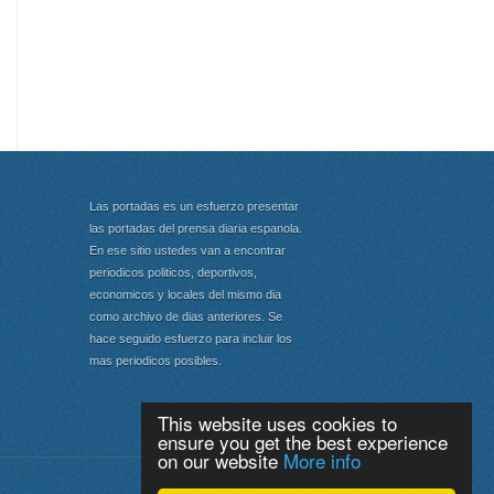
Las portadas es un esfuerzo presentar
las portadas del prensa diaria espanola.
En ese sitio ustedes van a encontrar
periodicos politicos, deportivos,
economicos y locales del mismo dia
como archivo de dias anteriores. Se
hace seguido esfuerzo para incluir los
mas periodicos posibles.
This website uses cookies to
ensure you get the best experience
on our website
More info
Portada
|
Top