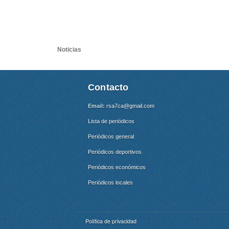
Noticias
Contacto
Email:
rsa7ca@gmail.com
Lista de periódicos
Periódicos general
Periódicos deportivos
Periódicos económicos
Periódicos locales
Política de privacidad