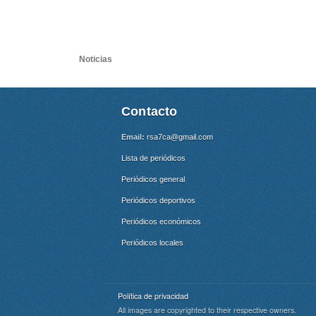
Noticias
Contacto
Email:
rsa7ca@gmail.com
Lista de periódicos
Periódicos general
Periódicos deportivos
Periódicos económicos
Periódicos locales
Política de privacidad
All images are copyrighted to their respective owners.