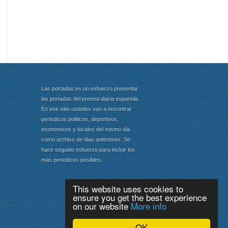
Las portadas es un esfuerzo presentar
las portadas del prensa diaria espanola.
En ese sitio ustedes van a encontrar
periodicos politicos, deportivos,
economicos y locales del mismo dia
como archivo de dias anteriores. Se
hace seguido esfuerzo para incluir los
mas periodicos posibles.
This website uses cookies to
ensure you get the best experience
on our website
More info
Portada
|
Top
OK