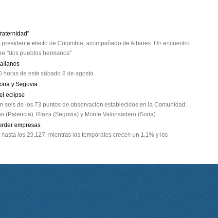
fraternidad”
vo presidente electo de Colombia, acompañado de Albares. Un encuentro
tre "dos pueblos hermanos"
talianos
00 horas de este sábado 8 de agosto
oria y Segovia
el eclipse
 en seis de los 73 puntos de observación establecidos en la Comunidad:
Pino (Palencia), Riaza (Segovia) y Monte Valonsadero (Soria)
erder empresas
 hasta los 29.127, mientras los temporales crecen un 1,1% y los