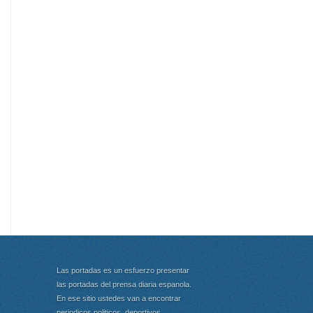
Las portadas es un esfuerzo presentar
las portadas del prensa diaria espanola.
En ese sitio ustedes van a encontrar
periodicos politicos, deportivos,