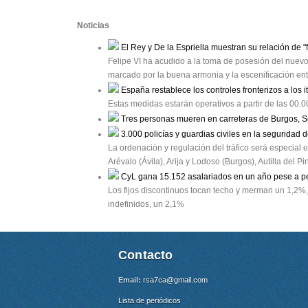
Noticias
El Rey y De la Espriella muestran su relación de "
Felipe VI ha acudido a la toma de posesión del nue
marcado por la buena armonia y la escenificación en
España restablece los controles fronterizos a los i
Estas medidas estarán operativos a partir de las 00.
Tres personas mueren en carreteras de Burgos, S
3.000 policías y guardias civiles en la seguridad d
La ordenación y regulación del tráfico será especial
Arévalo (Ávila), Arija y Lodoso (Burgos), Autilla del 
CyL gana 15.152 asalariados en un año pese a p
Los fijos discontinuos tocan techo y merman un 1,2%,
indefinidos, un 2,1%
Contacto
Email:
rsa7ca@gmail.com
Lista de periódicos