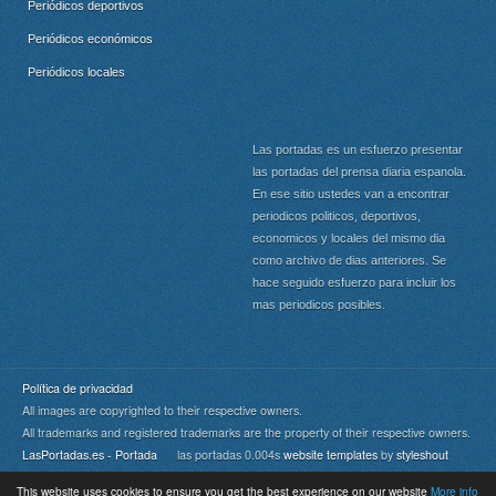
Periódicos deportivos
Periódicos económicos
Periódicos locales
Las portadas es un esfuerzo presentar
las portadas del prensa diaria espanola.
En ese sitio ustedes van a encontrar
periodicos politicos, deportivos,
economicos y locales del mismo dia
como archivo de dias anteriores. Se
hace seguido esfuerzo para incluir los
mas periodicos posibles.
Política de privacidad
All images are copyrighted to their respective owners.
All trademarks and registered trademarks are the property of their respective owners.
LasPortadas.es - Portada
las portadas 0.004s
website templates
by
styleshout
This website uses cookies to ensure you get the best experience on our website
More info