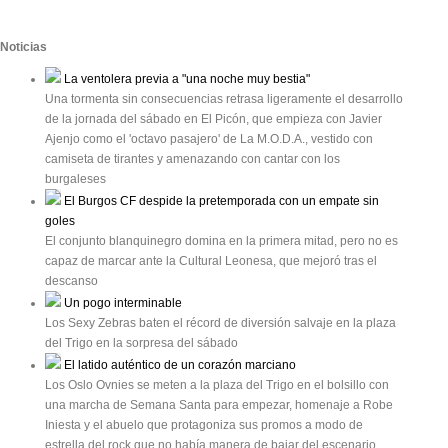
Noticias
La ventolera previa a "una noche muy bestia"
Una tormenta sin consecuencias retrasa ligeramente el desarrollo
de la jornada del sábado en El Picón, que empieza con Javier
Ajenjo como el 'octavo pasajero' de La M.O.D.A., vestido con
camiseta de tirantes y amenazando con cantar con los
burgaleses
El Burgos CF despide la pretemporada con un empate sin
goles
El conjunto blanquinegro domina en la primera mitad, pero no es
capaz de marcar ante la Cultural Leonesa, que mejoró tras el
descanso
Un pogo interminable
Los Sexy Zebras baten el récord de diversión salvaje en la plaza
del Trigo en la sorpresa del sábado
El latido auténtico de un corazón marciano
Los Oslo Ovnies se meten a la plaza del Trigo en el bolsillo con
una marcha de Semana Santa para empezar, homenaje a Robe
Iniesta y el abuelo que protagoniza sus promos a modo de
estrella del rock que no había manera de bajar del escenario