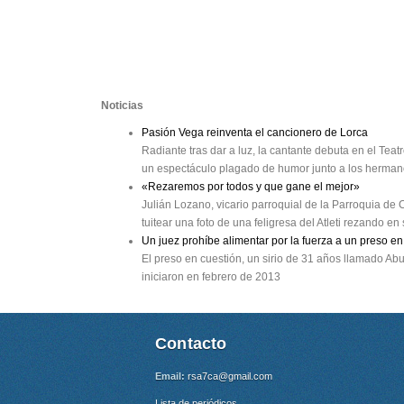
Noticias
Pasión Vega reinventa el cancionero de Lorca
Radiante tras dar a luz, la cantante debuta en el Tea
un espectáculo plagado de humor junto a los herman
«Rezaremos por todos y que gane el mejor»
Julián Lozano, vicario parroquial de la Parroquia de 
tuitear una foto de una feligresa del Atleti rezando en
Un juez prohíbe alimentar por la fuerza a un preso
El preso en cuestión, un sirio de 31 años llamado Ab
iniciaron en febrero de 2013
Contacto
Email:
rsa7ca@gmail.com
Lista de periódicos