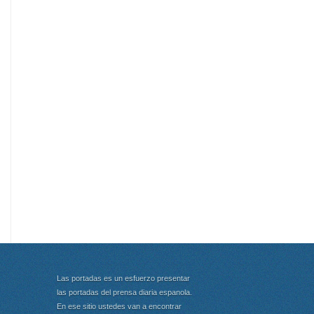
Las portadas es un esfuerzo presentar
las portadas del prensa diaria espanola.
En ese sitio ustedes van a encontrar