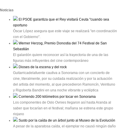
Noticias
El PSOE garantiza que el Rey visitará Ceuta "cuando sea
oportuno
Óscar López asegura que este viaje se realizará "en coordinación
con el Gobierno".
Werner Herzog, Premio Donostia del 74 Festival de San
Sebastián
El galardón quiere reconocer así la trayectoria de una de las
figuras más influyentes del cine contemporáneo
Dioses de la escena y del rock
Guitarricadelafuente cautiva a Sonorama con un concierto de
cine, literalmente, por su cuidada realización y por la actuación
del artista del momento, al que precedieron Ramoncín, Veintiuno
y Rigoberta Bandini en una noche vibrante y ecléptica
Corriendo 200 kilómetros por tocar en Sonorama
Los componentes de Oslo Ovnies llegaron así hasta Aranda al
saber que tocarían en el festival; mañana se estrena este grupo
riojano
Susto por la caída de un árbol junto al Museo de la Evolución
A pesar de la aparatosa caída, el ejemplar no causó ningún daño