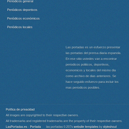
Periódicos general
Periódicos deportivos
Periódicos económicos
Periódicos locales
Las portadas es un esfuerzo presentar
las portadas del prensa diaria espanola.
En ese sitio ustedes van a encontrar
periodicos politicos, deportivos,
economicos y locales del mismo dia
como archivo de dias anteriores. Se
hace seguido esfuerzo para incluir los
mas periodicos posibles.
Política de privacidad
All images are copyrighted to their respective owners.
All trademarks and registered trademarks are the property of their respective owners.
LasPortadas.es - Portada
las portadas 0.207s
website templates
by
styleshout