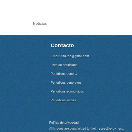
Noticias
Contacto
Email:
rsa7ca@gmail.com
Lista de periódicos
Periódicos general
Periódicos deportivos
Periódicos económicos
Periódicos locales
Política de privacidad
All images are copyrighted to their respective owners.