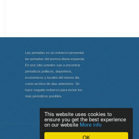
Las portadas es un esfuerzo presentar
las portadas del prensa diaria espanola.
En ese sitio ustedes van a encontrar
periodicos politicos, deportivos,
economicos y locales del mismo dia
como archivo de dias anteriores. Se
hace seguido esfuerzo para incluir los
mas periodicos posibles.
This website uses cookies to
ensure you get the best experience
on our website
More info
Portada
|
Top
OK