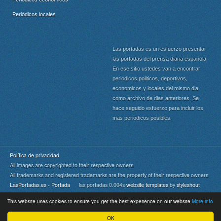
Periódicos locales
Las portadas es un esfuerzo presentar
las portadas del prensa diaria espanola.
En ese sitio ustedes van a encontrar
periodicos politicos, deportivos,
economicos y locales del mismo dia
como archivo de dias anteriores. Se
hace seguido esfuerzo para incluir los
mas periodicos posibles.
Política de privacidad
All images are copyrighted to their respective owners.
All trademarks and registered trademarks are the property of their respective owners.
LasPortadas.es - Portada
las portadas 0.004s
website templates
by
styleshout
This website uses cookies to ensure you get the best experience on our website
More info
Portada
|
Top
OK