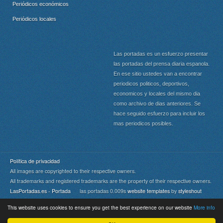
Periódicos económicos
Periódicos locales
Las portadas es un esfuerzo presentar
las portadas del prensa diaria espanola.
En ese sitio ustedes van a encontrar
periodicos politicos, deportivos,
economicos y locales del mismo dia
como archivo de dias anteriores. Se
hace seguido esfuerzo para incluir los
mas periodicos posibles.
Política de privacidad
All images are copyrighted to their respective owners.
All trademarks and registered trademarks are the property of their respective owners.
LasPortadas.es - Portada
las portadas 0.009s
website templates
by
styleshout
This website uses cookies to ensure you get the best experience on our website
More info
Portada
|
Top