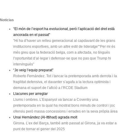
Noticias
“El món de l’esport ha evolucionat, però l’aplicació del dret està
ancorada en el passat”
“Hi ha d’haver un relleu generacional al capdavant de les grans
institucions esportives, amb un altre estil de lideratge”“Per mi és
més greu que la federació belga, com a afectada, no tingués
l’oportunitat d’al·legar i defensar-se que no pas que Trump hi
intervingués”
“Jo veig l’equip preparat”
Roberto Fernández. Tot i tancar la pretemporada amb derrota i la
fragilitat defensiva, el davanter s’agafa a la lectura optimista i
demana el suport de l’afició a l’RCDE Stadium
Llacunes per arreglar
Llums i ombres. L’Espanyol va tancar a Coventry una
pretemporada en la qual ha mostrat bons minuts de control i joc
ofensiu però massa concessions i errades en la seva pròpia àrea
Unai Hernández (Al-Ittihad) agrada molt
Girona. L’ex del Barça, també amb passat al Girona, ja va estar a
punt de tornar el gener del 2025