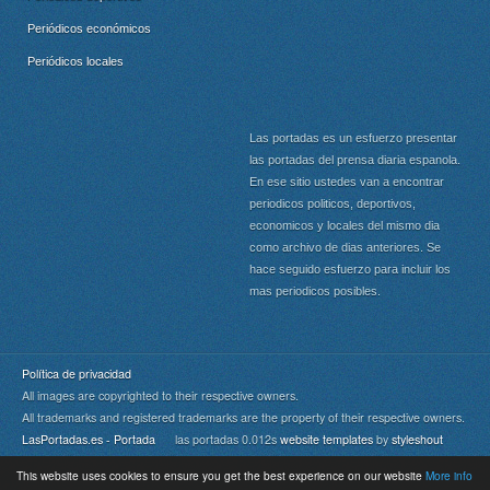
Periódicos económicos
Periódicos locales
Las portadas es un esfuerzo presentar
las portadas del prensa diaria espanola.
En ese sitio ustedes van a encontrar
periodicos politicos, deportivos,
economicos y locales del mismo dia
como archivo de dias anteriores. Se
hace seguido esfuerzo para incluir los
mas periodicos posibles.
Política de privacidad
All images are copyrighted to their respective owners.
All trademarks and registered trademarks are the property of their respective owners.
LasPortadas.es - Portada
las portadas 0.012s
website templates
by
styleshout
This website uses cookies to ensure you get the best experience on our website
More info