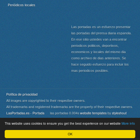
Periódicos locales
Las portadas es un esfuerzo presentar
las portadas del prensa diaria espanola.
En ese sitio ustedes van a encontrar
periodicos politicos, deportivos,
economicos y locales del mismo dia
como archivo de dias anteriores. Se
hace seguido esfuerzo para incluir los
mas periodicos posibles.
Política de privacidad
All images are copyrighted to their respective owners.
All trademarks and registered trademarks are the property of their respective owners.
LasPortadas.es - Portada
las portadas 0.004s
website templates
by
styleshout
This website uses cookies to ensure you get the best experience on our website
More info
Portada
|
Top
OK