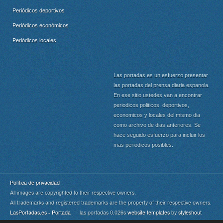
Periódicos deportivos
Periódicos económicos
Periódicos locales
Las portadas es un esfuerzo presentar
las portadas del prensa diaria espanola.
En ese sitio ustedes van a encontrar
periodicos politicos, deportivos,
economicos y locales del mismo dia
como archivo de dias anteriores. Se
hace seguido esfuerzo para incluir los
mas periodicos posibles.
Política de privacidad
All images are copyrighted to their respective owners.
All trademarks and registered trademarks are the property of their respective owners.
LasPortadas.es - Portada
las portadas 0.026s
website templates
by
styleshout